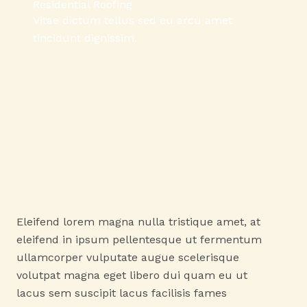
Residential Roofing
Vitae dictum tellus sed eu arcu amet
tincidunt dignissim.
Eleifend lorem magna nulla tristique amet, at
eleifend in ipsum pellentesque ut fermentum
ullamcorper vulputate augue scelerisque
volutpat magna eget libero dui quam eu ut
lacus sem suscipit lacus facilisis fames