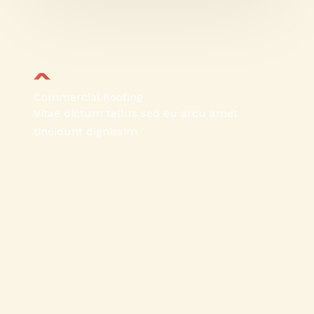
Commercial Roofing
Vitae dictum tellus sed eu arcu amet
tincidunt dignissim.